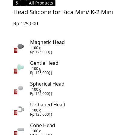
5
All Products
Head Silicone for Kica Mini/ K-2 Mini
Rp 125,000
Magnetic Head
100 g
Rp 125,000
( )
Gentle Head
100 g
Rp 125,000
( )
Spherical Head
100 g
Rp 125,000
( )
U-shaped Head
100 g
Rp 125,000
( )
Cone Head
100 g