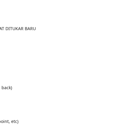
PAT DITUKAR BARU
 back)
int, etc)